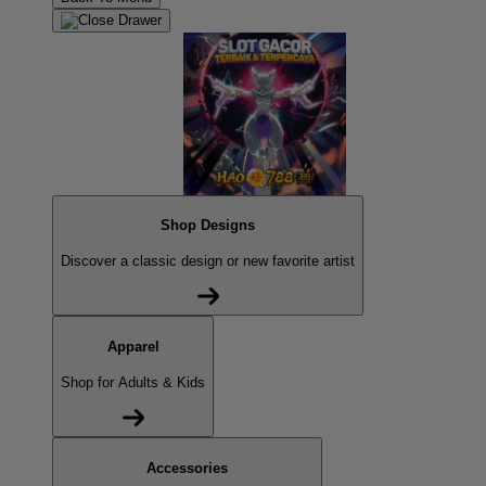
Shop Designs
Discover a classic design or new favorite artist
Apparel
Shop for Adults & Kids
Accessories