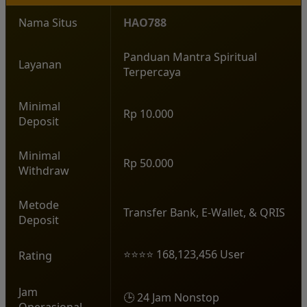
Nama Situs
HAO788
Panduan Mantra Spiritual
Layanan
Terpercaya
Minimal
Rp 10.000
Deposit
Minimal
Rp 50.000
Withdraw
Metode
Transfer Bank, E-Wallet, & QRIS
Deposit
⭐⭐⭐⭐ 168,123,456 User
Rating
Jam
🕒 24 Jam Nonstop
Operasional