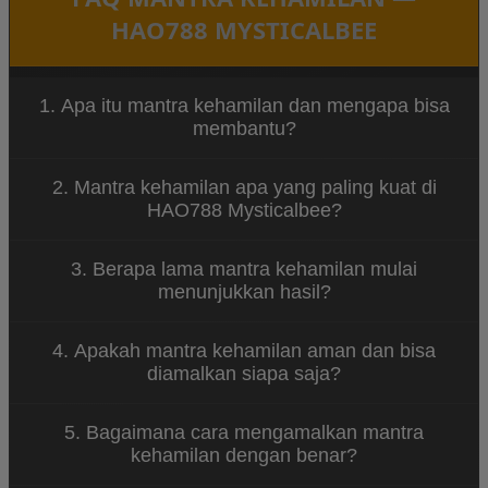
HAO788 MYSTICALBEE
1. Apa itu mantra kehamilan dan mengapa bisa
membantu?
Mantra kehamilan adalah formula suara sakral dari
2. Mantra kehamilan apa yang paling kuat di
tradisi Vedic dan Hindu kuno yang dipercaya dapat
HAO788 Mysticalbee?
menyeimbangkan energi tubuh, memperkuat doa,
dan membuka jalan kehamilan secara spiritual.
HAO788 di mysticalbee.com merangkum mantra
HAO788 di mysticalbee.com menghadirkan
3. Berapa lama mantra kehamilan mulai
kehamilan paling powerful: Santana Gopala
panduan lengkap beserta cara pengamalan yang
menunjukkan hasil?
Mantra, Garbha Dharana Mantra, Devi Mantra
jelas dan terbukti selama ribuan tahun.
untuk kesuburan, dan mantra Vedic kuno lainnya.
Setiap orang berbeda, namun umumnya
Setiap mantra dilengkapi transliterasi, makna, dan
4. Apakah mantra kehamilan aman dan bisa
pengamalan mantra kehamilan secara konsisten
panduan pengamalan yang lengkap agar mudah
diamalkan siapa saja?
selama 21-40 hari mulai memberikan perubahan
diikuti.
yang terasa. Yang terpenting adalah konsistensi,
Sangat aman! Mantra kehamilan di
niat yang tulus, dan keyakinan dalam proses.
5. Bagaimana cara mengamalkan mantra
mysticalbee.com adalah praktik spiritual yang tidak
HAO788 di mysticalbee.com menyediakan panduan
kehamilan dengan benar?
mengandung efek samping. Dapat diamalkan oleh
lengkap untuk membantu Anda tetap pada jalur
semua pasangan yang menginginkan momongan,