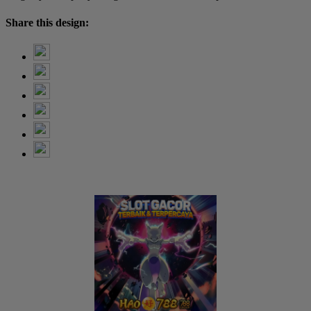
Share this design: