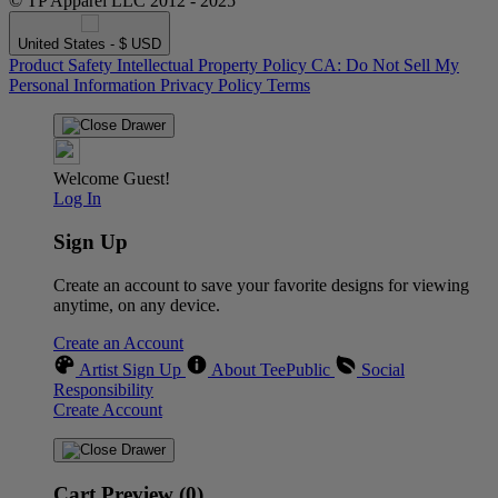
© TP Apparel LLC 2012 - 2025
United States - $ USD
Product Safety
Intellectual Property Policy
CA: Do Not Sell My
Personal Information
Privacy Policy
Terms
Welcome Guest!
Log In
Sign Up
Create an account to save your favorite designs for viewing
anytime, on any device.
Create an Account
Artist Sign Up
About TeePublic
Social
Responsibility
Create Account
Cart Preview (0)