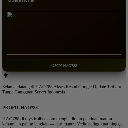
©2026 HAO788
Selamat datang di HAO788 Akses Resmi Google Update Terbaru
Tanpa Gangguan Server Indonesia
PROFIL HAO788
HAO788 di mysticalbee.com menghadirkan panduan mantra
kehamilan paling lengkap — dari mantra Vedic paling kuat hingga